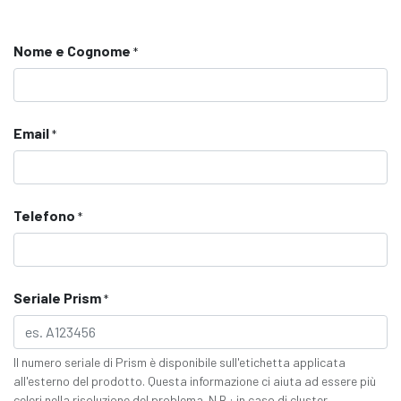
Nome e Cognome
*
Email
*
Telefono
*
Seriale Prism
*
Il numero seriale di Prism è disponibile sull'etichetta applicata
all'esterno del prodotto. Questa informazione ci aiuta ad essere più
celeri nella risoluzione del problema. N.B.: in caso di cluster,