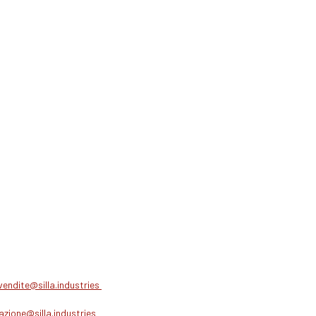
vendite@silla.industries
zione@silla.industries