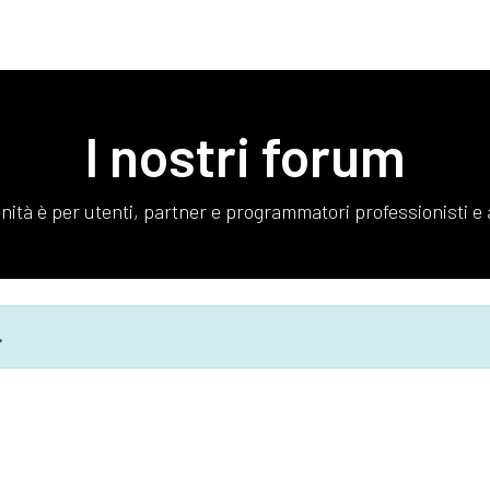
Dashboard
Assistenza tecnica
Contattaci
I nostri forum
ità è per utenti, partner e programmatori professionisti e 
.